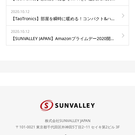
2020.10.12
【TaoTronics】部屋を瞬時に暖める！コンパクト&ハイパワーで安心安全なファンヒーター”TT-HE004″を発売
2020.10.12
【SUNVALLEY JAPAN】Amazonプライムデー2020開催！大人気ベストセラーモデルや完全ワイヤレスイヤホンなど人気アイテムが最大40%オフのお買い得価格で登場！（10/13-10/14）
株式会社SUNVALLEY JAPAN
〒101-0021 東京都千代田区外神田5丁目2−11 セイキ第2ビル 3F