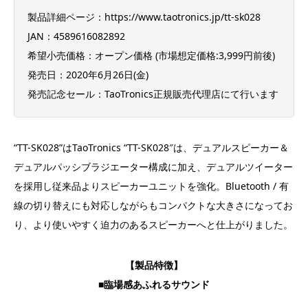
​製品詳細ページ：https://www.taotronics.jp/tt-sk028
JAN：4589616082892
希望⼩売価格：オープン価格 (市場想定価格:3,999円前後)
発売⽇：2020年6⽉26⽇(⾦)
発売記念セール：TaoTronics正規販売代理店にて行います
“TT-SK028”はTaoTronics “TT-SK028″は、デュアルスピーカー＆
デュアルパッシブラジエーター構成に加え、デュアルツイーター
を採用し従来品よりスピーカーユニットを強化。Bluetooth / 有
線の切り替えにも対応しながらもコンパクトな大きさになってお
り、より使いやすく迫力のあるスピーカーへと仕上がりました。
【製品特徴】
■臨場感あふれるサウンド