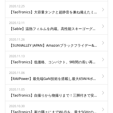
2020.12.25
【TaoTronics】大容量タンクと超静音を兼ね備えたミニマムデザイン多機能加湿器”TT-AH043″を発売
2020.12.11
【Sable】温熱フィルムを内蔵。高性能スキーゴーグル”SA-PS060″を発売！
2020.11.26
【SUNVALLEY JAPAN】Amazonブラックフライデー&サイバーマンデー2020開催！大人気ベストセラーモデルや完全ワイヤレスイヤホンなど人気アイテムが最大30%オフのお買い得価格で登場！
2020.11.13
【TaoTronics】低価格、コンパクト。9時間の長い再生時間と高いパフォーマンスを誇る完全ワイヤレスイヤホン”SoundLiberty97″を発売
2020.11.06
【RAVPower】最先端GaN技術を搭載し最大65W/4ポートを搭載。小型コンパクトながらより高い利便性を実現した急速充電器”RP-PC136″を発売
2020.11.05
【TaoTronics】自撮りから物撮りまで！三脚付きで安定した光をお届けするLEDリングライト”TT-CL026″を発売
2020.10.30
【TaoTronics】家の隅々にまでWi-Fiを。最大5GHzの高速通信を可能にするメッシュWi-Fi”TT-ND001″を発売