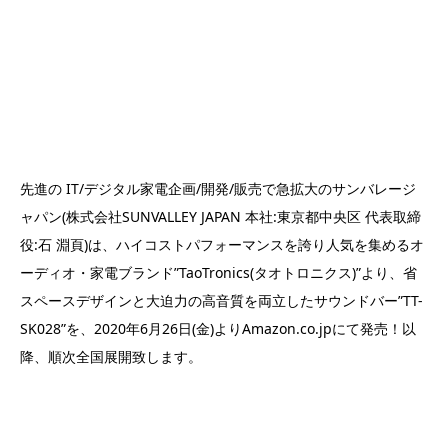
先進の IT/デジタル家電企画/開発/販売で急拡大のサンバレージ
ャパン(株式会社SUNVALLEY JAPAN 本社:東京都中央区 代表取締
役:石 淵頁)は、ハイコストパフォーマンスを誇り人気を集めるオ
ーディオ・家電ブランド”TaoTronics(タオトロニクス)”より、省
スペースデザインと大迫力の高音質を両立したサウンドバー”TT-
SK028”を、2020年6⽉26⽇(⾦)よりAmazon.co.jpにて発売！以
降、順次全国展開致します。